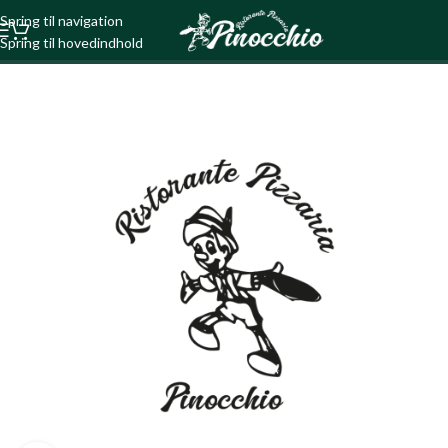
Spring til navigation
Spring til hovedindhold