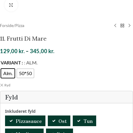
Klik for at forstørre
Forside
/
Pizza
11. Frutti Di Mare
129,00
kr.
–
345,00
kr.
VARIANT
: ALM.
Alm.
50*50
Ryd