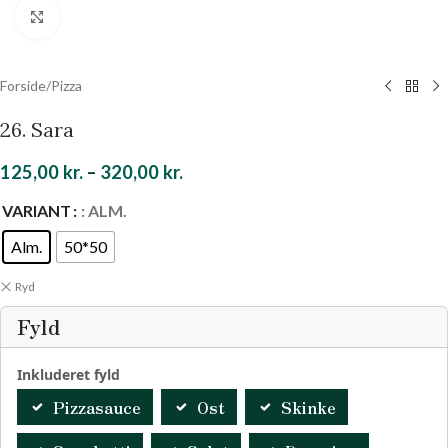
Klik for at forstørre
Forside
/
Pizza
26. Sara
125,00
kr.
–
320,00
kr.
VARIANT
: ALM.
Alm.
50*50
Ryd