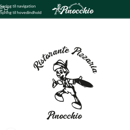
Spring til navigation
Spring til hovedindhold