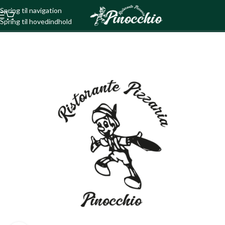
Spring til navigation
Spring til hovedindhold