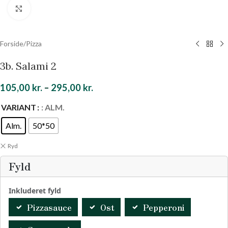
Klik for at forstørre
Forside
/
Pizza
3b. Salami 2
105,00
kr.
–
295,00
kr.
VARIANT
: ALM.
Alm.
50*50
Ryd