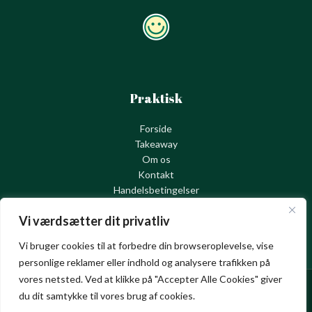
Praktisk
Forside
Takeaway
Om os
Kontakt
Handelsbetingelser
Cookie – og privatlivspolitik
Vi værdsætter dit privatliv
Vi bruger cookies til at forbedre din browseroplevelse, vise
personlige reklamer eller indhold og analysere trafikken på
Pinocchio Ristorante Pizzaria @ 2025 | Powered by
NemBestil ApS
vores netsted. Ved at klikke på "Accepter Alle Cookies" giver
du dit samtykke til vores brug af cookies.