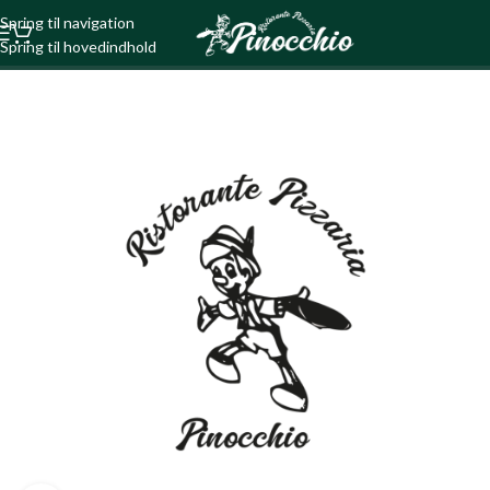
Spring til navigation
Spring til hovedindhold