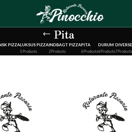
Pita
SK PIZZA
LUKSUS PIZZA
INDBAGT PIZZA
PITA
DURUM
DIVERS
5 Products
2 Products
6 Products
6 Products
7 Product