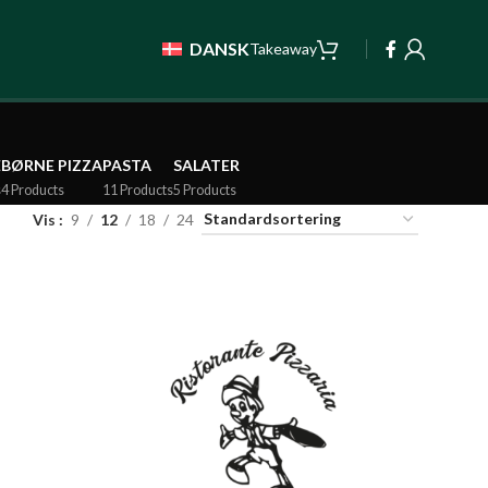
DANSK
Takeaway
E
BØRNE PIZZA
PASTA
SALATER
s
4 Products
11 Products
5 Products
Vis
9
12
18
24