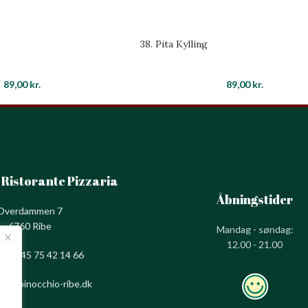
38. Pita Kylling
Pita
89,00
kr.
89,00
kr.
 Ristorante Pizzaria
Åbningstider
Overdammen 7
6760 Ribe
Mandag - søndag:
12.00 - 21.00
on:
+45 75 42 14 66
nfo@pinocchio-ribe.dk