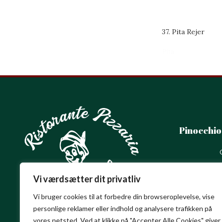
37. Pita Rejer
Pita
Pinocchio
Vi værdsætter dit privatliv
Telef
Vi bruger cookies til at forbedre din browseroplevelse, vise
Email:
i
personlige reklamer eller indhold og analysere trafikken på
vores netsted. Ved at klikke på "Accepter Alle Cookies" giver