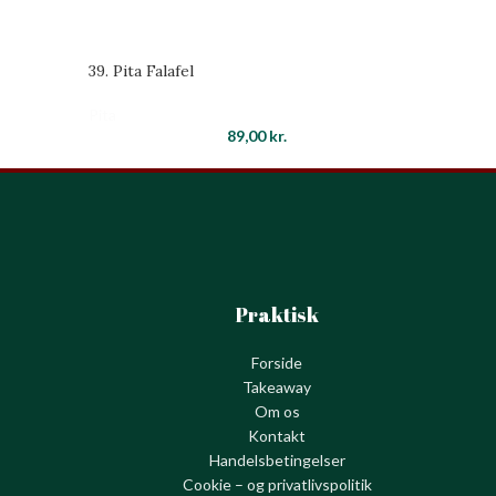
39. Pita Falafel
Pita
89,00
kr.
Praktisk
Forside
Takeaway
Om os
Kontakt
Handelsbetingelser
Cookie – og privatlivspolitik