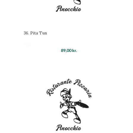
36. Pita Tun
Pita
89,00
kr.